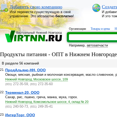
Добавить свою компанию
Создат
Или перенести существующую в своё
И добави
управление. Это абсолютно
бесплатно
!
И это то
Организации
Товары и цены
Н
Например,
автозапчасти
Продукты питания - ОПТ в Нижнем Новгороде
В разделе 56 компаний
21.
ПродАльянс-НН, ООО
Овощи, мясная, рыбная и молочная консервация, масло сливочное, 
Нижний Новгород, Московское шоссе, 109
272-35-59,
272-35-60
(831)
(831)
22.
Терминал-20, ООО
Сахар, рис, пшено, греча, манка, мука, горох.
Нижний Новгород, Комсомольское шоссе, 4, склад № 20
240-50-73,
249-35-41
(831)
(831)
23.
ИнтерТорг, ООО