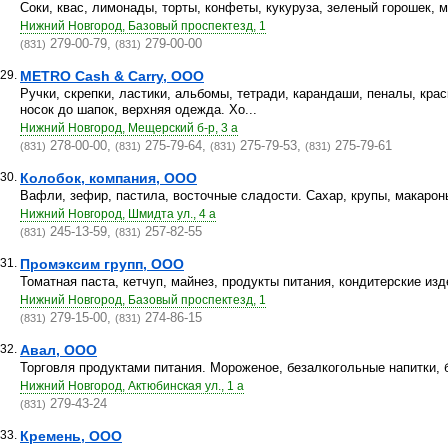
Соки, квас, лимонады, торты, конфеты, кукуруза, зеленый горошек, м
Нижний Новгород, Базовый проспектезд, 1
279-00-79,
279-00-00
(831)
(831)
29.
METRO Cash & Carry, ООО
Ручки, скрепки, ластики, альбомы, тетради, карандаши, пеналы, кра
носок до шапок, верхняя одежда. Хо...
Нижний Новгород, Мещерский б-р, 3 а
278-00-00,
275-79-64,
275-79-53,
275-79-61
(831)
(831)
(831)
(831)
30.
Колобок, компания, ООО
Вафли, зефир, пастила, восточные сладости. Сахар, крупы, макарон
Нижний Новгород, Шмидта ул., 4 а
245-13-59,
257-82-55
(831)
(831)
31.
Промэксим групп, ООО
Томатная паста, кетчуп, майнез, продукты питания, кондитерские изд
Нижний Новгород, Базовый проспектезд, 1
279-15-00,
274-86-15
(831)
(831)
32.
Авал, ООО
Торговля продуктами питания. Мороженое, безалкогольные напитки, б
Нижний Новгород, Актюбинская ул., 1 а
279-43-24
(831)
33.
Кремень, ООО