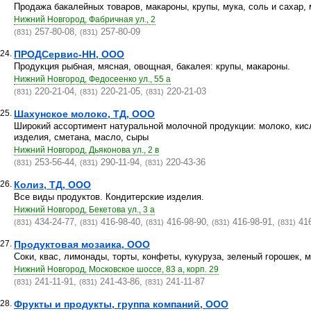
Продажа бакалейных товаров, макароны, крупы, мука, соль и сахар,
Нижний Новгород, Фабричная ул., 2
257-80-08,
257-80-09
(831)
(831)
24.
ПРОДСервис-НН, ООО
Продукция рыбная, мясная, овощная, бакалея: крупы, макароны.
Нижний Новгород, Федосеенко ул., 55 а
220-21-04,
220-21-05,
220-21-03
(831)
(831)
(831)
25.
Шахунское молоко, ТД, ООО
Широкий ассортимент натуральной молочной продукции: молоко, кис
изделия, сметана, масло, сыры
Нижний Новгород, Дьяконова ул., 2 в
253-56-44,
290-11-94,
220-43-36
(831)
(831)
(831)
26.
Колиз, ТД, ООО
Все виды продуктов. Кондитерские изделия.
Нижний Новгород, Бекетова ул., 3 а
434-24-77,
416-98-40,
416-98-90,
416-98-91,
416
(831)
(831)
(831)
(831)
(831)
27.
Продуктовая мозаика, ООО
Соки, квас, лимонады, торты, конфеты, кукуруза, зеленый горошек, м
Нижний Новгород, Московское шоссе, 83 а, корп. 29
241-11-91,
241-43-86,
241-11-87
(831)
(831)
(831)
28.
Фрукты и продукты, группа компаний, ООО