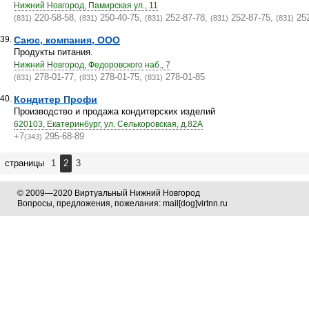
Нижний Новгород, Памирская ул., 11
220-58-58,
250-40-75,
252-87-78,
252-87-75,
252
(831)
(831)
(831)
(831)
(831)
39.
Саюс, компания, ООО
Продукты питания.
Нижний Новгород, Федоровского наб., 7
278-01-77,
278-01-75,
278-01-85
(831)
(831)
(831)
40.
Кондитер Профи
Производство и продажа кондитерских изделий
620103, Екатеринбург, ул. Селькоровская, д.82А
+7
295-68-89
(343)
страницы
1
2
3
© 2009—2020 Виртуальный Нижний Новгород
Вопросы, предложения, пожелания: mail[dog]virtnn.ru