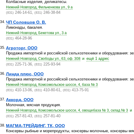
Колбасные изделия, деликатесы.
Нижний Новгород, Фильченкова ул., 9 а
246-14-61,
246-38-84
(831)
(831)
34.
ЧП Соловцов О. В.
Лимонады, бакалея.
Нижний Новгород, Бекетова ул., 3 а
464-28-96
(831)
35.
Агроторг, ООО
Продажа импортной и российской сельхозтехники и оборудования: з
и
ещё 1 адрес
Нижний Новгород, Свободы ул., 63, оф. 308
225-71-36,
225-93-94
(831)
(831)
36.
Линда плюс, ООО
Продажа импортной и российской сельхозтехники и оборудования: з
Нижний Новгород, Комсомольское шоссе, 4, база № 3
410-13-06,
410-80-61,
413-75-91
(831)
(831)
(831)
37.
Аккорд, ООО
Молочная, мясная продукция.
и
Нижний Новгород, Комсомольское шоссе, 4, овощебаза № 3, склад № 3
257-81-43,
257-81-40
(831)
(831)
38.
МАГМА-ТРЕЙДИНГ, ТК, ООО
Консервы рыбные и морепродукты, консервы молочные, консервы мя