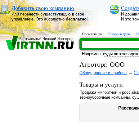
Добавить свою компанию
Создат
Или перенести существующую в своё
И добави
управление. Это абсолютно
бесплатно
!
И это то
Организации
Товары и цены
Н
Например,
суды автозаводско
Агроторг, ООО
Оборудование и приборы
→
Се
Товары и услуги
Продажа импортной и российск
зерноуборочные комбайны, суш
Расскажи