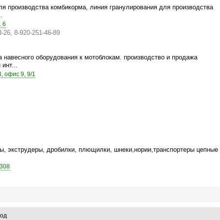
ля производства комбикорма, линия гранулирования для производства
.
. 6
-26, 8-920-251-46-89
 навесного оборудования к мотоблокам. производство и продажа
инт...
, офис 9, 9/1
ы, экструдеры, дробилки, плющилки, шнеки,нории,транспортеры цепные
.308
род