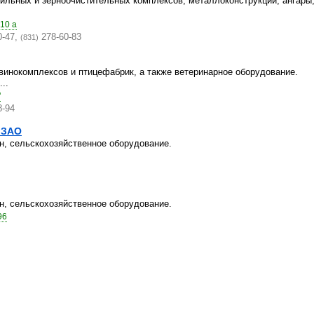
ильных и зерноочистительных комплексов, металлоконструкции, ангары
 10 а
0-47,
278-60-83
(831)
винокомплексов и птицефабрик, а также ветеринарное оборудование.
..
"
8-94
 ЗАО
н, сельскохозяйственное оборудование.
н, сельскохозяйственное оборудование.
96