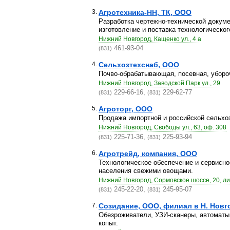
3.
Агротехника-НН, ТК, ООО
Разработка чертежно-технической докуме
изготовление и поставка технологического
Нижний Новгород, Кащенко ул., 4 а
461-93-04
(831)
4.
Сельхозтехснаб, ООО
Почво-обрабатывающая, посевная, уборо
Нижний Новгород, Заводской Парк ул., 29
229-66-16,
229-62-77
(831)
(831)
5.
Агроторг, ООО
Продажа импортной и российской сельхоз
Нижний Новгород, Свободы ул., 63, оф. 308
225-71-36,
225-93-94
(831)
(831)
6.
Агротрейд, компания, ООО
Технологическое обеспечение и сервисн
населения свежими овощами.
Нижний Новгород, Сормовское шоссе, 20, лит
245-22-20,
245-95-07
(831)
(831)
7.
Созидание, ООО, филиал в Н. Новг
Обезроживатели, УЗИ-сканеры, автоматы
копыт.