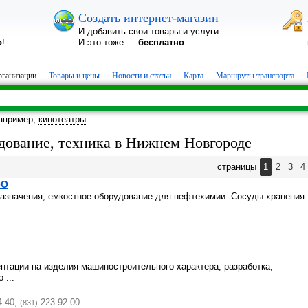
Создать интернет-магазин
И добавить свои товары и услуги.
о
!
И это тоже —
бесплатно
.
ганизации
Товары и цены
Новости и статьи
Карта
Маршруты транспорта
апример,
кинотеатры
дование, техника в Нижнем Новгороде
страницы
1
2
3
4
ОО
назначения, емкостное оборудование для нефтехимии. Сосуды хранения
нтации на изделия машиностроительного характера, разработка,
 ...
4-40,
223-92-00
(831)