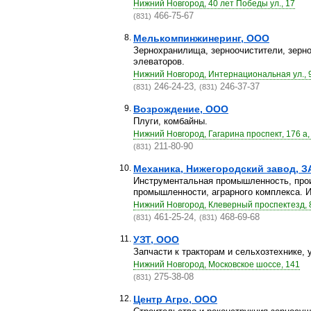
Нижний Новгород, 40 лет Победы ул., 17
466-75-67
(831)
8.
Мелькомпинжинеринг, ООО
Зернохранилища, зерноочистители, зерн
элеваторов.
Нижний Новгород, Интернациональная ул., 
246-24-23,
246-37-37
(831)
(831)
9.
Возрождение, ООО
Плуги, комбайны.
Нижний Новгород, Гагарина проспект, 176 а,
211-80-90
(831)
10.
Механика, Нижегородский завод, З
Инструментальная промышленность, прои
промышленности, аграрного комплекса. Из
Нижний Новгород, Клеверный проспектезд, 
461-25-24,
468-69-68
(831)
(831)
11.
УЗТ, ООО
Запчасти к тракторам и сельхозтехнике, 
Нижний Новгород, Московское шоссе, 141
275-38-08
(831)
12.
Центр Агро, ООО