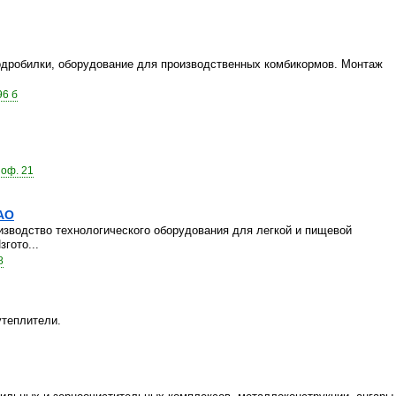
одробилки, оборудование для производственных комбикормов. Монтаж
96 б
 оф. 21
АО
зводство технологического оборудования для легкой и пищевой
гото...
8
утеплители.