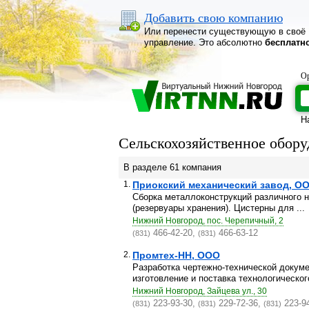
Добавить свою компанию
Или перенести существующую в своё
управление. Это абсолютно
бесплатн
Ор
Н
Сельскохозяйственное обору
В разделе 61 компания
1.
Приокский механический завод, О
Сборка металлоконструкций различного 
(резервуары хранения). Цистерны для ...
Нижний Новгород, пос. Черепичный, 2
466-42-20,
466-63-12
(831)
(831)
2.
Промтех-НН, ООО
Разработка чертежно-технической докуме
изготовление и поставка технологического
Нижний Новгород, Зайцева ул., 30
223-93-30,
229-72-36,
223-9
(831)
(831)
(831)