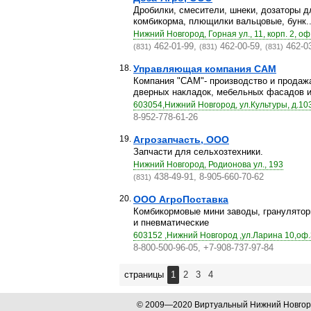
Дробилки, смесители, шнеки, дозаторы д
комбикорма, плющилки вальцовые, бунк..
Нижний Новгород, Горная ул., 11, корп. 2, оф
462-01-99,
462-00-59,
462-03
(831)
(831)
(831)
18.
Управляющая компания САМ
Компания "САМ"- производство и продажа
дверных накладок, мебельных фасадов и 
603054,Нижний Новгород, ул.Культуры, д.103
8-952-778-61-26
19.
Агрозапчасть, ООО
Запчасти для сельхозтехники.
Нижний Новгород, Родионова ул., 193
438-49-91, 8-905-660-70-62
(831)
20.
ООО АгроПоставка
Комбикормовые мини заводы, гранулятор
и пневматические
603152 ,Нижний Новгород ,ул.Ларина 10,оф
8-800-500-96-05, +7-908-737-97-84
страницы
1
2
3
4
© 2009—2020 Виртуальный Нижний Новго