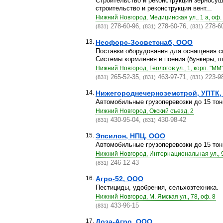
Строительство и реконструкция зерносуш
строительство и реконструкция вент...
Нижний Новгород, Медицинская ул., 1 а, оф.
278-60-96,
278-60-76,
278-6
(831)
(831)
(831)
13.
Неофорс-Зооветснаб, ООО
Поставки оборудования для оснащения с
Системы кормления и поения (бункеры, ш.
Нижний Новгород, Геологов ул., 1, корп. "ММ
265-52-35,
463-97-71,
223-9
(831)
(831)
(831)
14.
Нижегороднечерноземстрой, УПТК,
Автомобильные грузоперевозки до 15 тон
Нижний Новгород, Окский съезд, 2
430-95-04,
430-98-42
(831)
(831)
15.
Эпсилон, НПЦ, ООО
Автомобильные грузоперевозки до 15 тон
Нижний Новгород, Интернациональная ул., 
246-12-43
(831)
16.
Агро-52, ООО
Пестициды, удобрения, сельхозтехника.
Нижний Новгород, М. Ямская ул., 78, оф. 8
433-96-15
(831)
17.
Доза-Агро, ООО