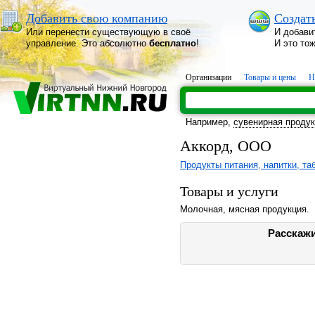
Добавить свою компанию
Создат
Или перенести существующую в своё
И добави
управление. Это абсолютно
бесплатно
!
И это то
Организации
Товары и цены
Н
Например,
сувенирная проду
Аккорд, ООО
Продукты питания, напитки, та
Товары и услуги
Молочная, мясная продукция.
Расскажи