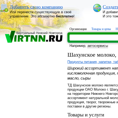
Добавить свою компанию
Создат
Или перенести существующую в своё
И добави
управление. Это абсолютно
бесплатно
!
И это то
Организации
Товары и цены
Н
Например,
автосервисы
Шахунское молоко,
Продукты питания, напитки, та
Широкий ассортимент нату
кисломолочная продукция,
масло, сыры
ТД Шахунское молоко являетс
продукции ОАО Молоко г. Шах
на территории Нижнего Новгор
ассортимент натуральной моло
продукция, творог, творожные
поставки в другие регионы.
Товары и услуги