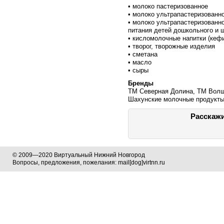
• молоко пастеризованное
• молоко ультрапастеризованн
• молоко ультрапастеризованн
питания детей дошкольного и 
• кисломолочные напитки (кефи
• творог, творожные изделия
• сметана
• масло
• сыры
Бренды
ТМ Северная Долина, ТМ Волш
Шахунские молочные продукт
Расскажи
© 2009—2020 Виртуальный Нижний Новгород
Вопросы, предложения, пожелания: mail[dog]virtnn.ru