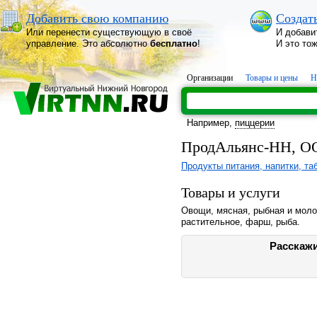
Добавить свою компанию
Создат
Или перенести существующую в своё
И добави
управление. Это абсолютно
бесплатно
!
И это то
Организации
Товары и цены
Н
Например,
пиццерии
ПродАльянс-НН, О
Продукты питания, напитки, та
Товары и услуги
Овощи, мясная, рыбная и моло
растительное, фарш, рыба.
Расскажи