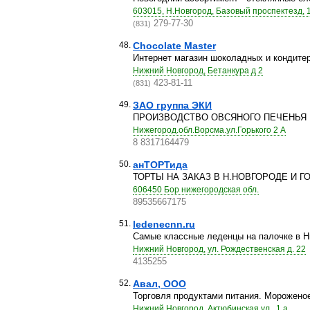
603015, Н.Новгород, Базовый проспектезд, 
279-77-30
(831)
48.
Chocolate Master
Интернет магазин шоколадных и кондитер
Нижний Новгород, Бетанкура д 2
423-81-11
(831)
49.
ЗАО группа ЭКИ
ПРОИЗВОДСТВО ОВСЯНОГО ПЕЧЕНЬЯ
Нижегород.обл.Ворсма.ул.Горького 2 А
8 8317164479
50.
анТОРТида
ТОРТЫ НА ЗАКАЗ В Н.НОВГОРОДЕ И Г
606450 Бор нижегородская обл.
89535667175
51.
ledenecnn.ru
Самые классные леденцы на палочке в Н
Нижний Новгород, ул. Рождественская д. 22
4135255
52.
Авал, ООО
Торговля продуктами питания. Мороженое,
Нижний Новгород, Актюбинская ул., 1 а