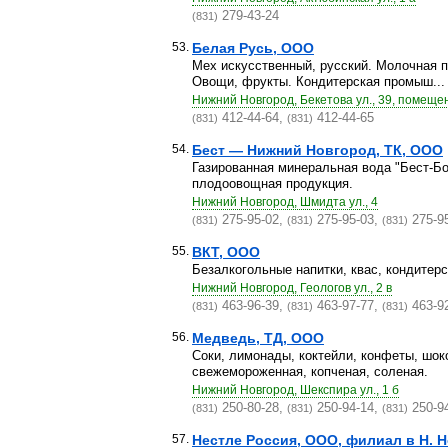
279-43-24
(831)
53.
Белая Русь, ООО
Мех искусственный, русский. Молочная п
Овощи, фрукты. Кондитерская промыш...
Нижний Новгород, Бекетова ул., 39, помеще
412-44-64,
412-44-65
(831)
(831)
54.
Бест — Нижний Новгород, ТК, ООО
Газированная минеральная вода "Бест-Бот
плодоовощная продукция.
Нижний Новгород, Шмидта ул., 4
275-95-02,
275-95-03,
275-9
(831)
(831)
(831)
55.
ВКТ, ООО
Безалкогольные напитки, квас, кондитерс
Нижний Новгород, Геологов ул., 2 в
463-96-39,
463-97-77,
463-9
(831)
(831)
(831)
56.
Медведь, ТД, ООО
Соки, лимонады, коктейли, конфеты, шок
свежемороженная, копченая, соленая.
Нижний Новгород, Шекспира ул., 1 б
250-80-28,
250-94-14,
250-9
(831)
(831)
(831)
57.
Нестле Россия, ООО, филиал в Н. 