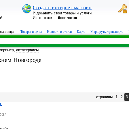
Создать интернет-магазин
И добавить свои товары и услуги.
о
!
И это тоже —
бесплатно
.
ганизации
Товары и цены
Новости и статьи
Карта
Маршруты транспорта
апример,
автосервисы
жнем Новгороде
страницы
1
2
3
.
2-37
шкой)