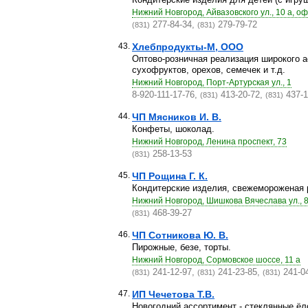
Нижний Новгород, Айвазовского ул., 10 а, оф
277-84-34,
279-79-72
(831)
(831)
43.
Хлебпродукты-М, ООО
Оптово-розничная реализация широкого а
сухофруктов, орехов, семечек и т.д.
Нижний Новгород, Порт-Артурская ул., 1
8-920-111-17-76,
413-20-72,
437-1
(831)
(831)
44.
ЧП Мясников И. В.
Конфеты, шоколад.
Нижний Новгород, Ленина проспект, 73
258-13-53
(831)
45.
ЧП Рощина Г. К.
Кондитерские изделия, свежемороженая р
Нижний Новгород, Шишкова Вячеслава ул., 8
468-39-27
(831)
46.
ЧП Сотникова Ю. В.
Пирожные, безе, торты.
Нижний Новгород, Сормовское шоссе, 11 а
241-12-97,
241-23-85,
241-0
(831)
(831)
(831)
47.
ИП Чечетова Т.В.
Новогодний ассортимент - стеклянные ёл