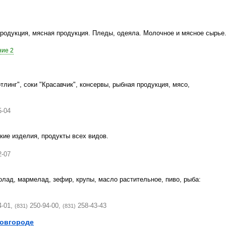
родукция, мясная продукция. Пледы, одеяла. Молочное и мясное сырье
ние 2
линг", соки "Красавчик", консервы, рыбная продукция, мясо,
5-04
кие изделия, продукты всех видов.
2-07
олад, мармелад, зефир, крупы, масло растительное, пиво, рыба:
4-01,
250-94-00,
258-43-43
(831)
(831)
Новгороде