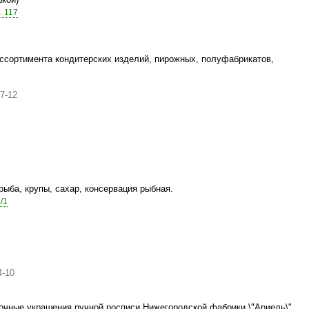
. 117
ссортимента кондитерских изделий, пирожных, полуфабрикатов,
7-12
ыба, крупы, сахар, консервация рыбная.
/1
4-10
очные украшения ручной росписи Нижегородской фабрики \"Ариель\"