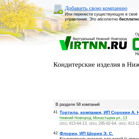
Добавить свою компанию
Или перенести существующую в своё
управление. Это абсолютно
бесплатн
Ор
Н
Кондитерские изделия в Ни
В разделе 58 компаний
41.
Тортила, компания, ИП Сорокин А. Н
Нижний Новгород, Монастырка ул., 13
413-44-13,
295-92-64,
413-1
(831)
(831)
(831)
42.
Флорин, ИП Шорин Э. С.
Кондитерские изделия для детей (с игру