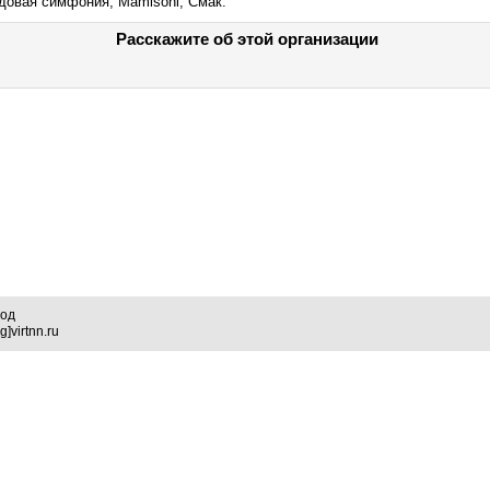
довая симфония, Mamisoni, Смак.
Расскажите об этой организации
род
]virtnn.ru