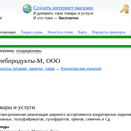
Создать интернет-магазин
И добавить свои товары и услуги.
о
!
И это тоже —
бесплатно
.
ганизации
Товары и цены
Новости и статьи
Карта
Маршруты транспорта
апример,
кондиционеры
лебпродукты-М, ООО
дукты питания, напитки, табак
→
Кондитерские изделия
вары и услуги
тово-розничная реализация широкого ассортимента кондитерских издели
ожных, полуфабрикатов, сухофруктов, орехов, семечек и т.д.
енды