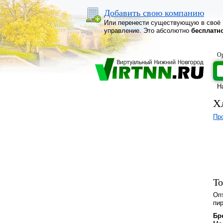
Добавить свою компанию
Или перенести существующую в своё
управление. Это абсолютно
бесплатн
Ор
Н
Х
Про
То
Оп
пир
Бр