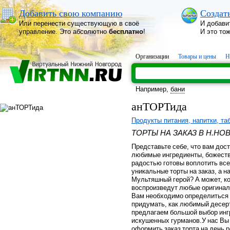
Добавить свою компанию
Создат
Или перенести существующую в своё
И добави
управление. Это абсолютно
бесплатно
!
И это то
Организации
Товары и цены
Н
Например,
бани
анТОРТида
Продукты питания, напитки, та
ТОРТЫ НА ЗАКАЗ В Н.НО
Представьте себе, что вам дос
любимые ингредиенты, божеств
радостью готовы воплотить все
уникальные торты на заказ, а
Мультяшный герой? А может, к
воспроизведут любые оригинал
Вам необходимо определиться 
придумать, как любимый десерт
предлагаем большой выбор инг
искушенных гурманов.У нас Вы
оформить заказ торта на день 