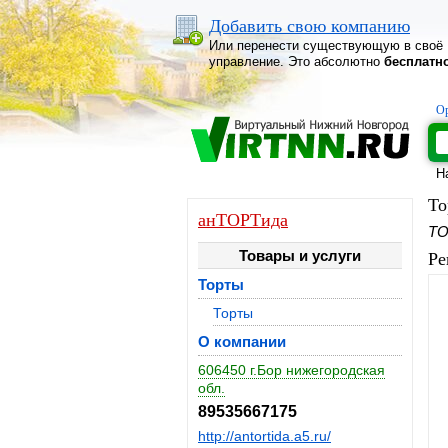
Добавить свою компанию
Или перенести существующую в своё
управление. Это абсолютно
бесплатн
Ор
Н
То
анТОРТида
ТО
Товары и услуги
Ре
Торты
Торты
О компании
606450 г.Бор нижегородская
обл.
89535667175
http://antortida.a5.ru/