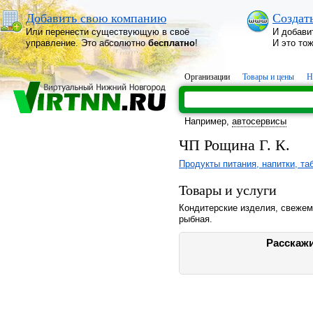
Добавить свою компанию
Создат
Или перенести существующую в своё
И добави
управление. Это абсолютно
бесплатно
!
И это то
Организации
Товары и цены
Н
Например,
автосервисы
ЧП Рощина Г. К.
Продукты питания, напитки, та
Товары и услуги
Кондитерские изделия, свежем
рыбная.
Расскажи