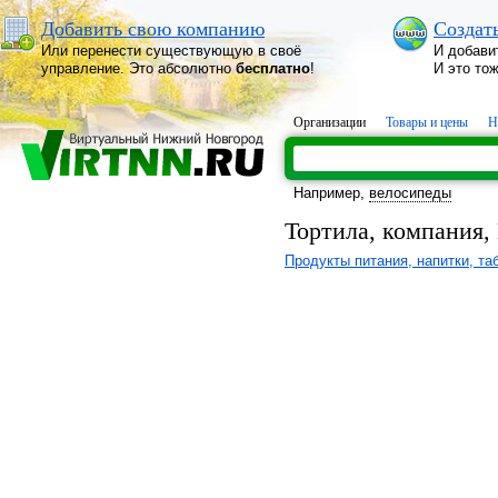
Добавить свою компанию
Создат
Или перенести существующую в своё
И добави
управление. Это абсолютно
бесплатно
!
И это то
Организации
Товары и цены
Н
Например,
велосипеды
Тортила, компания,
Продукты питания, напитки, та