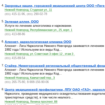
4.
Здоровье нации, городской медицинский центр ООО «Леге
Нижний Новгород, Студеная ул., 11
415-11-96,
290-02-78
(831)
(831)
5.
Зеленая аллея, ООО
Услуги по лечению алкоголизма и наркомании.
Нижний Новгород, Республиканская ул., 25, корп. 1
413-88-86
(831)
6.
Алконет, наркологическая клиника ООО
Алконет - Лига Наркологов Нижнего Новгорода занимается лечением 
1992 года ! Используем все виды Код...
Нижний Новгород, ул. Советская 3 офис 12 , этаж 3 .
415-89-54 .
(831)
7.
Стайер, Нижегородский региональный общественный фонд 
Алконет - Лига Наркологов Нижнего Новгорода занимается лечением 
1992 года ! Используем все виды Код...
Нижний Новгород, Камчатский пер., 3
265-75-80, 8-908-156-90-06
(831)
8.
Центр медицинской профилактики, ЛПУ ОАО «ГАЗ», наркол
Наркологи, проведение медицинского освидетельствования водителе
транспортных средств), в том числе неалкого...
Нижний Новгород, Ленина проспект, 88