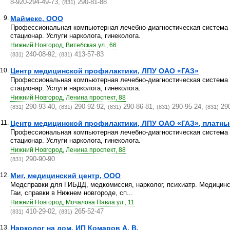
8-920-294-49-73,
290-81-88
(831)
9.
Маймекс, ООО
Профессиональная компьютерная лечебно-диагностическая система
стационар. Услуги нарколога, гинеколога.
Нижний Новгород, Витебская ул., 66
240-08-92,
413-57-83
(831)
(831)
10.
Центр медицинской профилактики, ЛПУ ОАО «ГАЗ»
Профессиональная компьютерная лечебно-диагностическая система
стационар. Услуги нарколога, гинеколога.
Нижний Новгород, Ленина проспект, 88
290-93-40,
290-92-92,
290-86-81,
290-95-24,
290
(831)
(831)
(831)
(831)
(831)
11.
Центр медицинской профилактики, ЛПУ ОАО «ГАЗ», платны
Профессиональная компьютерная лечебно-диагностическая система
стационар. Услуги нарколога, гинеколога.
Нижний Новгород, Ленина проспект, 88
290-90-90
(831)
12.
Миг, медицинский центр, ООО
Медсправки для ГИБДД, медкомиссия, нарколог, психиатр. Медицинс
Гаи, справки в Нижнем новгороде, сп...
Нижний Новгород, Мочалова Павла ул., 11
410-29-02,
265-52-47
(831)
(831)
13.
Нарколог на дом, ИП Комаров А. В.