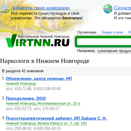
Добавить свою компанию
Создат
Или перенести существующую в своё
И добави
управление. Это абсолютно
бесплатно
!
И это то
Организации
Товары и цены
Н
Например,
сувенирная проду
Наркологи в Нижнем Новгороде
В разделе 41 компания
1.
Обновление, центр помощи, НП
Нижний Новгород
410-71-46, 8-910-138-43-83
(831)
2.
Преодоление, ООО
Нижний Новгород, Республиканская ул., 25 а
415-22-73,
276-50-17
(831)
(831)
3.
Психотерапевтический кабинет, ИП Зайцев С. Н.
Нижний Новгород, Фучика Юлиуса ул., 5, оф. 192
293-08-02, 8-920-292-43-15
(831)