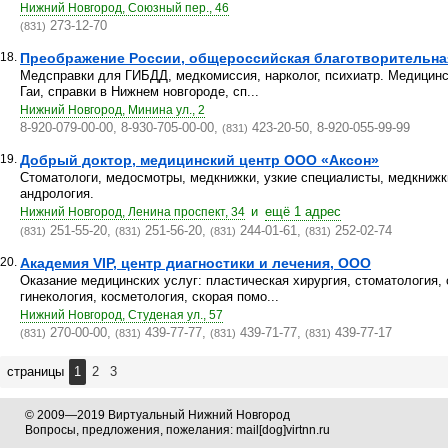
Нижний Новгород, Союзный пер., 46
273-12-70
(831)
18.
Преображение России, общероссийская благотворительна
Медсправки для ГИБДД, медкомиссия, нарколог, психиатр. Медицинс
Гаи, справки в Нижнем новгороде, сп...
Нижний Новгород, Минина ул., 2
8-920-079-00-00, 8-930-705-00-00,
423-20-50, 8-920-055-99-99
(831)
19.
Добрый доктор, медицинский центр ООО «Аксон»
Стоматологи, медосмотры, медкнижки, узкие специалисты, медкнижки
андрология.
и
ещё 1 адрес
Нижний Новгород, Ленина проспект, 34
251-55-20,
251-56-20,
244-01-61,
252-02-74
(831)
(831)
(831)
(831)
20.
Академия VIP, центр диагностики и лечения, ООО
Оказание медицинских услуг: пластическая хирургия, стоматология,
гинекология, косметология, скорая помо...
Нижний Новгород, Студеная ул., 57
270-00-00,
439-77-77,
439-71-77,
439-77-17
(831)
(831)
(831)
(831)
страницы
1
2
3
© 2009—2019 Виртуальный Нижний Новгород
Вопросы, предложения, пожелания: mail[dog]virtnn.ru