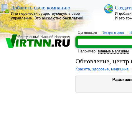
Добавить свою компанию
Создат
Или перенести существующую в своё
И добави
управление. Это абсолютно
бесплатно
!
И это то
Организации
Товары и цены
Н
Например,
винные магазины
Обновление, центр
Красота, здоровье, медицина
Расскажи