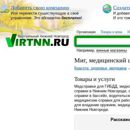
Добавить свою компанию
Создат
Или перенести существующую в своё
И добави
управление. Это абсолютно
бесплатно
!
И это то
Организации
Товары и цены
Н
Например,
винные магазины
Миг, медицинский 
Красота, здоровье, медицина
Товары и услуги
Медсправки для ГИБДД, медком
справки в Нижнем Новгороде, с
справки в бассейн, водительск
медицинские справки для рабо
для владение оружием, медици
Нижнем Новгороде.
Расскажи