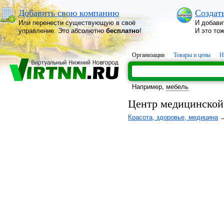
Добавить свою компанию
Создат
Или перенести существующую в своё
И добави
управление. Это абсолютно
бесплатно
!
И это то
Организации
Товары и цены
Н
Например,
мебель
Центр медицинской
Красота, здоровье, медицина