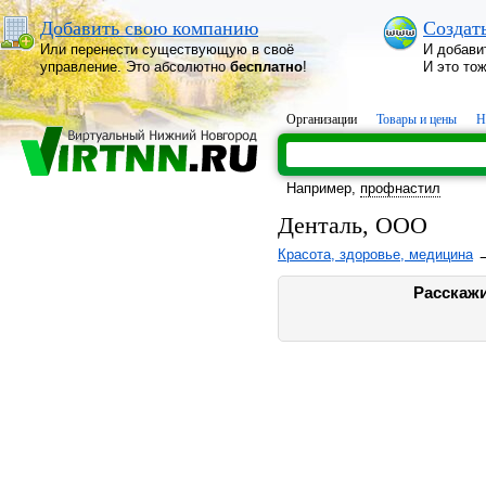
Добавить свою компанию
Создат
Или перенести существующую в своё
И добави
управление. Это абсолютно
бесплатно
!
И это то
Организации
Товары и цены
Н
Например,
профнастил
Денталь, ООО
Красота, здоровье, медицина
Расскажи