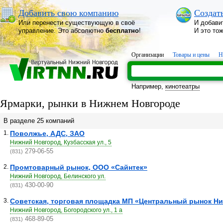
Добавить свою компанию
Создат
Или перенести существующую в своё
И добави
управление. Это абсолютно
бесплатно
!
И это то
Организации
Товары и цены
Н
Например,
кинотеатры
Ярмарки, рынки в Нижнем Новгороде
В разделе 25 компаний
1.
Поволжье, АДС, ЗАО
Нижний Новгород, Кузбасская ул., 5
279-06-55
(831)
2.
Промтоварный рынок, ООО «Сайнтек»
Нижний Новгород, Белинского ул.
430-00-90
(831)
3.
Советская, торговая площадка МП «Центральный рынок Н
Нижний Новгород, Богородского ул., 1 а
468-89-05
(831)