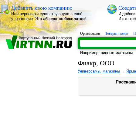
Добавить свою компанию
Создат
Или перенести существующую в своё
И добави
управление. Это абсолютно
бесплатно
!
И это то
Организации
Товары и цены
Н
Например,
винные магазины
Фиакр, ООО
Универсамы, магазины
→
Ярма
Расскажи