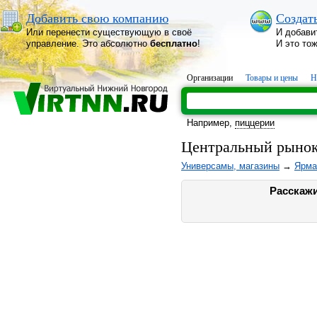
Добавить свою компанию
Создат
Или перенести существующую в своё
И добави
управление. Это абсолютно
бесплатно
!
И это то
Организации
Товары и цены
Н
Например,
пиццерии
Центральный рынок
Универсамы, магазины
→
Ярма
Расскажи