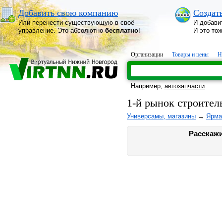
Добавить свою компанию
Создат
Или перенести существующую в своё
И добави
управление. Это абсолютно
бесплатно
!
И это то
Организации
Товары и цены
Н
Например,
автозапчасти
1-й рынок строител
Универсамы, магазины
→
Ярма
Расскажи