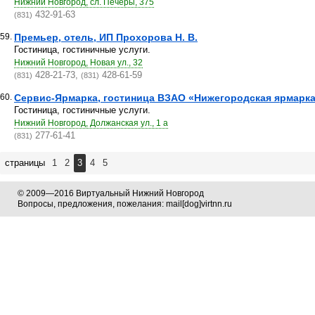
Нижний Новгород, сл. Печеры, 375
432-91-63
(831)
59.
Премьер, отель, ИП Прохорова Н. В.
Гостиница, гостиничные услуги.
Нижний Новгород, Новая ул., 32
428-21-73,
428-61-59
(831)
(831)
60.
Сервис-Ярмарка, гостиница ВЗАО «Нижегородская ярмарк
Гостиница, гостиничные услуги.
Нижний Новгород, Должанская ул., 1 а
277-61-41
(831)
страницы
1
2
3
4
5
© 2009—2016 Виртуальный Нижний Новгород
Вопросы, предложения, пожелания: mail[dog]virtnn.ru