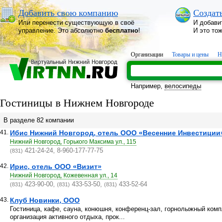
Добавить свою компанию
Создат
Или перенести существующую в своё
И добави
управление. Это абсолютно
бесплатно
!
И это то
Организации
Товары и цены
Н
Например,
велосипеды
Гостиницы в Нижнем Новгороде
В разделе 82 компании
41.
Ибис Нижний Новгород, отель ООО «Весенние Инвестиции
Нижний Новгород, Горького Максима ул., 115
421-24-24, 8-960-177-77-75
(831)
42.
Ирис, отель ООО «Визит»
Нижний Новгород, Кожевенная ул., 14
423-90-00,
433-53-50,
433-52-64
(831)
(831)
(831)
43.
Клуб Новинки, ООО
Гостиница, кафе, сауна, конюшня, конференц-зал, горнолыжный компл
организация активного отдыха, прок...