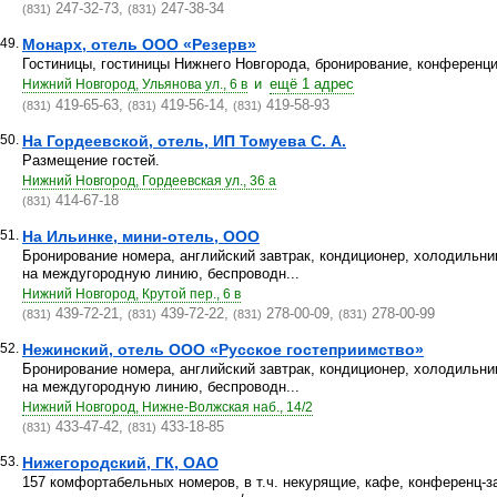
247-32-73,
247-38-34
(831)
(831)
49.
Монарх, отель ООО «Резерв»
Гостиницы, гостиницы Нижнего Новгорода, бронирование, конференци
и
ещё 1 адрес
Нижний Новгород, Ульянова ул., 6 в
419-65-63,
419-56-14,
419-58-93
(831)
(831)
(831)
50.
На Гордеевской, отель, ИП Томуева С. А.
Размещение гостей.
Нижний Новгород, Гордеевская ул., 36 а
414-67-18
(831)
51.
На Ильинке, мини-отель, ООО
Бронирование номера, английский завтрак, кондиционер, холодильни
на междугородную линию, беспроводн...
Нижний Новгород, Крутой пер., 6 в
439-72-21,
439-72-22,
278-00-09,
278-00-99
(831)
(831)
(831)
(831)
52.
Нежинский, отель ООО «Русское гостеприимство»
Бронирование номера, английский завтрак, кондиционер, холодильни
на междугородную линию, беспроводн...
Нижний Новгород, Нижне-Волжская наб., 14/2
433-47-42,
433-18-85
(831)
(831)
53.
Нижегородский, ГК, ОАО
157 комфортабельных номеров, в т.ч. некурящие, кафе, конференц-за