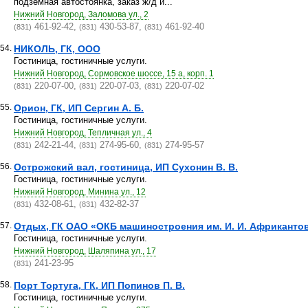
подземная автостоянка, заказ ж/д и...
Нижний Новгород, Заломова ул., 2
461-92-42,
430-53-87,
461-92-40
(831)
(831)
(831)
54.
НИКОЛЬ, ГК, ООО
Гостиница, гостиничные услуги.
Нижний Новгород, Сормовское шоссе, 15 а, корп. 1
220-07-00,
220-07-03,
220-07-02
(831)
(831)
(831)
55.
Орион, ГК, ИП Сергин А. Б.
Гостиница, гостиничные услуги.
Нижний Новгород, Тепличная ул., 4
242-21-44,
274-95-60,
274-95-57
(831)
(831)
(831)
56.
Острожский вал, гостиница, ИП Сухонин В. В.
Гостиница, гостиничные услуги.
Нижний Новгород, Минина ул., 12
432-08-61,
432-82-37
(831)
(831)
57.
Отдых, ГК ОАО «ОКБ машиностроения им. И. И. Африканто
Гостиница, гостиничные услуги.
Нижний Новгород, Шаляпина ул., 17
241-23-95
(831)
58.
Порт Тортуга, ГК, ИП Попинов П. В.
Гостиница, гостиничные услуги.