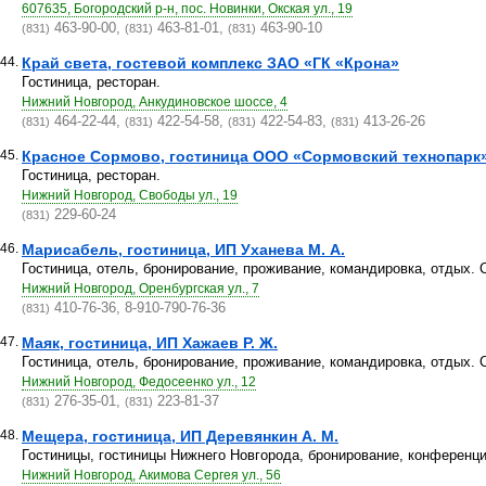
607635, Богородский р-н, пос. Новинки, Окская ул., 19
463-90-00,
463-81-01,
463-90-10
(831)
(831)
(831)
44.
Край света, гостевой комплекс ЗАО «ГК «Крона»
Гостиница, ресторан.
Нижний Новгород, Анкудиновское шоссе, 4
464-22-44,
422-54-58,
422-54-83,
413-26-26
(831)
(831)
(831)
(831)
45.
Красное Сормово, гостиница ООО «Сормовский технопарк
Гостиница, ресторан.
Нижний Новгород, Свободы ул., 19
229-60-24
(831)
46.
Марисабель, гостиница, ИП Уханева М. А.
Гостиница, отель, бронирование, проживание, командировка, отдых. 
Нижний Новгород, Оренбургская ул., 7
410-76-36, 8-910-790-76-36
(831)
47.
Маяк, гостиница, ИП Хажаев Р. Ж.
Гостиница, отель, бронирование, проживание, командировка, отдых. 
Нижний Новгород, Федосеенко ул., 12
276-35-01,
223-81-37
(831)
(831)
48.
Мещера, гостиница, ИП Деревянкин А. М.
Гостиницы, гостиницы Нижнего Новгорода, бронирование, конференци
Нижний Новгород, Акимова Сергея ул., 56