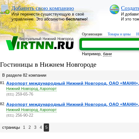
Добавить свою компанию
Создат
Или перенести существующую в своё
И добави
управление. Это абсолютно
бесплатно
!
И это то
Организации
Товары и цены
Н
Например,
бани
Гостиницы в Нижнем Новгороде
В разделе 82 компании
81.
Аэропорт международный Нижний Новгород, ОАО «МАНН», 
Нижний Новгород, Аэропорт
259-65-76
(831)
82.
Аэропорт международный Нижний Новгород, ОАО «МАНН»,
Нижний Новгород, Аэропорт
256-90-22
(831)
страницы
1
2
3
4
5