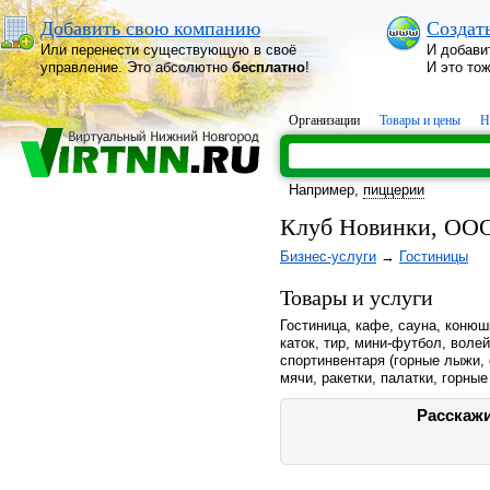
Добавить свою компанию
Создат
Или перенести существующую в своё
И добави
управление. Это абсолютно
бесплатно
!
И это то
Организации
Товары и цены
Н
Например,
пиццерии
Клуб Новинки, ОО
Бизнес-услуги
→
Гостиницы
Товары и услуги
Гостиница, кафе, сауна, коню
каток, тир, мини-футбол, воле
спортинвентаря (горные лыжи, 
мячи, ракетки, палатки, горны
Расскажи