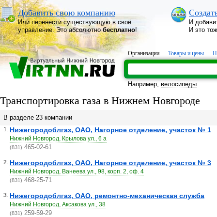
Добавить свою компанию
Создат
Или перенести существующую в своё
И добави
управление. Это абсолютно
бесплатно
!
И это то
Организации
Товары и цены
Н
Например,
велосипеды
Транспортировка газа в Нижнем Новгороде
В разделе 23 компании
1.
Нижегородоблгаз, ОАО, Нагорное отделение, участок № 1
Нижний Новгород, Крылова ул., 6 а
465-02-61
(831)
2.
Нижегородоблгаз, ОАО, Нагорное отделение, участок № 3
Нижний Новгород, Ванеева ул., 98, корп. 2, оф. 4
468-25-71
(831)
3.
Нижегородоблгаз, ОАО, ремонтно-механическая служба
Нижний Новгород, Аксакова ул., 38
259-59-29
(831)