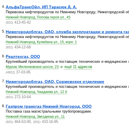
4.
АльфаТрансОйл, ИП Тарасюк Д. А.
Перевозка нефтепродуктов по Нижнему Новгороду, Нижегородской об
Нижний Новгород, Попова героя ул., 45
413-45-42
(831)
5.
Нижегородоблгаз, ОАО, служба эксплуатации и ремонта газ
Перевозка нефтепродуктов по Нижнему Новгороду, Нижегородской об
Нижний Новгород, Кулибина ул., 15, корп. 1
434-12-68
(831)
6.
Реалтехгаз, ООО
Крупнейший производитель и поставщик технических и медицинских 
и
ещё 11 адресов
Муром, Меленковское шоссе, 23
37-03-95
(4922)
7.
Нижегородоблгаз, ОАО, Сормовское отделение
Крупнейший производитель и поставщик технических и медицинских 
Нижний Новгород, Чаадаева ул., 12 б
272-10-64
(831)
8.
Газпром трансгаз Нижний Новгород, ООО
Поставка газа магистральными трубопроводами.
Нижний Новгород, Звездинка ул., 11
464-63-00,
433-16-95
(831)
(831)