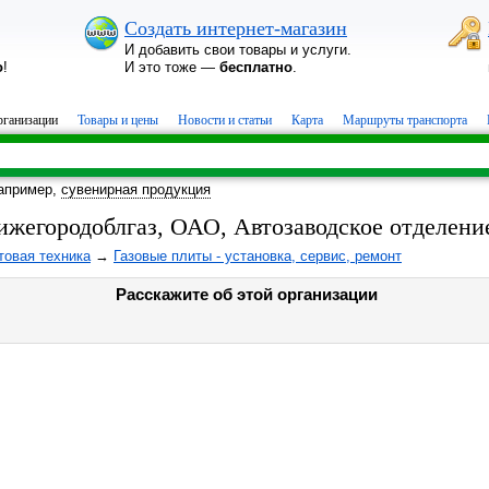
Создать интернет-магазин
И добавить свои товары и услуги.
о
!
И это тоже —
бесплатно
.
ганизации
Товары и цены
Новости и статьи
Карта
Маршруты транспорта
апример,
сувенирная продукция
ижегородоблгаз, ОАО, Автозаводское отделени
товая техника
→
Газовые плиты - установка, сервис, ремонт
Расскажите об этой организации