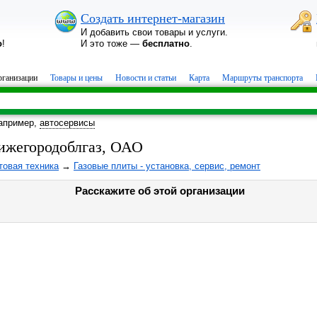
Создать интернет-магазин
И добавить свои товары и услуги.
о
!
И это тоже —
бесплатно
.
ганизации
Товары и цены
Новости и статьи
Карта
Маршруты транспорта
апример,
автосервисы
ижегородоблгаз, ОАО
товая техника
→
Газовые плиты - установка, сервис, ремонт
Расскажите об этой организации