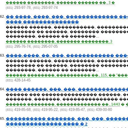
������ ��������, ������ ������ ��., 3 �
293-97-78,
293-97-74
(831)
(831)
62.
�� ����, ����, ���, ������������� �
���� ��������������
������ ������, �����������, ��������
�������� �� ������, �������� ��������
��������, ������ �� �������...
������ ��������, ������� ��������, 3
295-76-74,
295-07-05
(831)
(831)
63.
����-����, ��, ���, ������������ ��
������ ������, �����������, ��������
�������� �� ������, �������� ��������
��������, ������ �� �������...
������ ��������, ���������� ��., 115, �� "���
428-14-45
(831)
64.
���� ������, ���, ���, ������������
������ ��� ��������������� ������, 
�������, �������, ��������������� ��
�
������ ��������, ������������� ��., 14/43
419-85-68,
419-95-22,
419-85-47,
439-00-80
(831)
(831)
(831)
(831)
65.
���������� �������, ���, ���, ����
�������������� ���� � 2