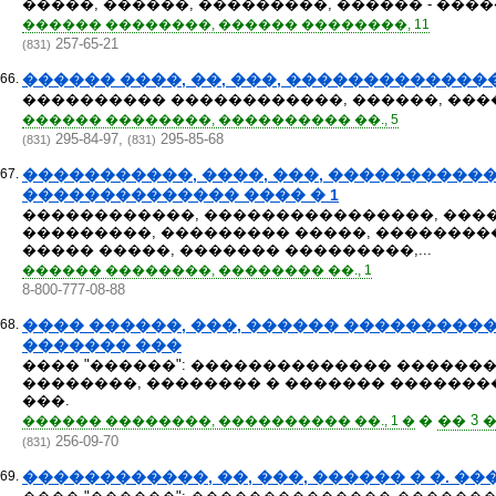
�����, ������, ���������, ������ - ���
������ ��������, ������ ��������, 11
257-65-21
(831)
66.
������ ����, ��, ���, ������������
���������� ������������, ������, ���
������ ��������, ���������� ��., 5
295-84-97,
295-85-68
(831)
(831)
67.
�����������, ����, ���, �����������
�������������� ���� � 1
������������, ����������������, ���
���������, ��������� �����, �������
����� �����, ������� ���������,...
������ ��������, �������� ��., 1
8-800-777-08-88
68.
���� ������, ���, ������ ���������
������� ���
���� "������": �������������� ������
��������, �������� � ������� ������
���.
�
�� 3
������ ��������, ���������� ��., 1 �
256-09-70
(831)
69.
������������, ��, ���, ������ � �. �