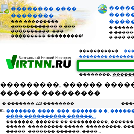
����
�������� ����
�����
��������
����
��� ���������
������������ � ���
� �����
����������. ���
� �����
���������
���������
!
� ��� �
�����������
���
�������� ������
��������,
�����
���������, ������ ����
������ ���������
� ������� 228 ��������
���
61.
�������, ����, ���, ������ � �. ���
���� ���������� ������...
�������, ������ �� ����������, �����
�����, ��������� �����, ���������, �
�����, ������� ������, ����...