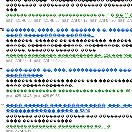
���� "������": �������������� ������
��������, �������� � ������� ������
���.
�
�� 22
������ ��������, ����������� ��., 9
421-48-88,
421-48-53,
278-07-12,
278-07-20,
278
(831)
(831)
(831)
(831)
(831)
70.
�������, ����, ���, ������ � �. ���
���� ���������� ������...
�������, ������ �� ����������, �����
�����, ��������� �����, ���������, �
�����, ������� ������, ����...
������ ��������, ���������� ��., 124, ��� "�
278-77-61,
278-77-49
(831)
(831)
71.
����-����, ��, ���, ������������ ���
���������
������� �������� ����� ��� ��������
���� �������������.
������ ��������, ���������� ������ ��., 66 
428-14-45,
428-69-68
(831)
(831)
72.
���� ������ ��� ������ ����, ���, �
������������ ���� � 52/06
������� �������� ����� ��� ��������
���� �������������.
������ ��������, ���������� ��., 1 �
257-61-11
(831)