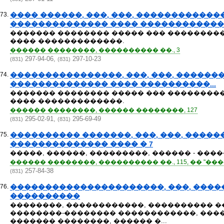
73.
���� ������, ���, ���, ������������
�������������� ���� �����������
������� �������� ����� ��� ��������
���� �������������.
������ ��������, ���������� ��., 3
297-94-06,
297-10-23
(831)
(831)
74.
����������������, ���, ���, ������
�������������� ���� ����������...
������� �������� ����� ��� ��������
���� �������������.
������ ��������, ������ ��������, 127
295-02-91,
295-69-49
(831)
(831)
75.
���������� �������, ���, ���, ����
�������������� ���� � 7
�����, ������, ���������, ������ - ���
������ ��������, ���������� ��., 115, �� "���
257-84-38
(831)
76.
����������������������, ���, ����
����������
��������, ������������, ���������� �
��������-�������� ������������, ����
������� ��������, ������ �...