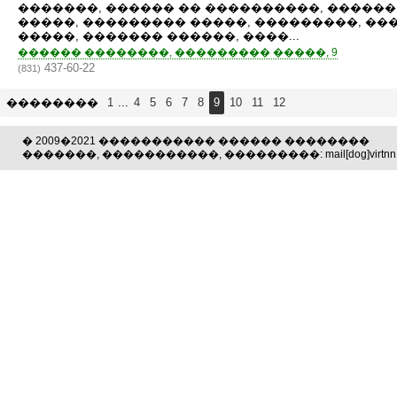
�������, ������ �� ����������, �����
�����, ��������� �����, ���������, �
�����, ������� ������, ����...
������ ��������, ��������� �����, 9
437-60-22
(831)
��������
1
...
4
5
6
7
8
9
10
11
12
� 2009�2021 ����������� ������ ��������
�������, �����������, ���������: mail[dog]virtnn.