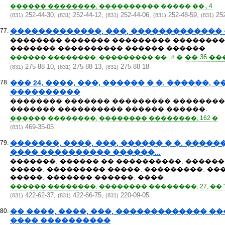
������ ��������, ���������� ����� ��., 4
252-44-30,
252-44-12,
252-44-06,
252-48-59,
252
(831)
(831)
(831)
(831)
(831)
77.
�������������, ���, �������������
�������� ������� ��������� ���������
������� ���������� ������ ������.
�
�� 36 �
������ ��������, ��������� ��., 8
275-88-10,
275-88-13,
275-88-18
(831)
(831)
(831)
78.
��� 24, ����, ���, ������ � �. ������
����������
�������� ������� ��������� ���������
������� ���������� ������ ������.
������ ��������, �������� ��������, 162 �
469-35-05
(831)
79.
�������, ����, ���, ������ � �. ���
���� ���������� ������...
�������, ������ �� ����������, �����
�����, ��������� �����, ���������, �
�����, ������� ������, ����...
������ ��������, �������� ��������, 27, �� 
422-62-37,
422-66-75,
220-09-05
(831)
(831)
(831)
80.
�� ����, ����, ���, ������������� �
���� ����������