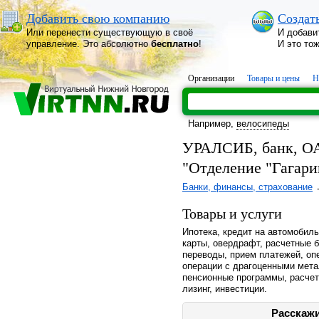
Добавить свою компанию
Создат
Или перенести существующую в своё
И добави
управление. Это абсолютно
бесплатно
!
И это то
Организации
Товары и цены
Н
Например,
велосипеды
УРАЛСИБ, банк, ОА
"Отделение "Гагари
Банки, финансы, страхование
Товары и услуги
Ипотека, кредит на автомобиль
карты, овердрафт, расчетные 
переводы, прием платежей, оп
операции с драгоценными мет
пенсионные программы, расчет
лизинг, инвестиции.
Расскажи