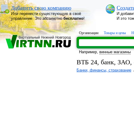
Добавить свою компанию
Создат
Или перенести существующую в своё
И добави
управление. Это абсолютно
бесплатно
!
И это то
Организации
Товары и цены
Н
Например,
винные магазины
ВТБ 24, банк, ЗАО,
Банки, финансы, страхование