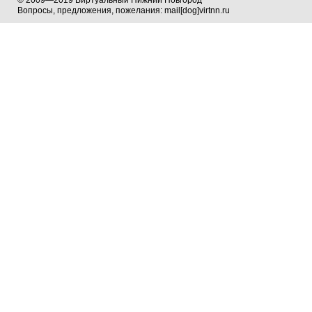
© 2009—2019 Виртуальный Нижний Новгород
Вопросы, предложения, пожелания: mail[dog]virtnn.ru