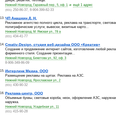
двери, решетки, теплицы.
и
ещё 1 адрес
Нижний Новгород, Гаражный пер., 5, оф. 1
250-86-37, 8-904-399-82-33
(831)
13.
ЧП Анашкин Д. Н.
Рекламное агентство полного цикла, реклама на транспорте, светова
полиграфические услуги, вывески, визитные карто...
Нижний Новгород, М. Ямская ул., 78 а
434-41-77
(831)
14.
Creativ-Design, cтудия веб-дизайна ООО «Креатив»
Создание и продвижение интернет сайтов, изготовление любой рекла
фирменного стиля. Создание презентации...
Нижний Новгород, Бекетова ул., 92, оф. 3
8-906-349-86-09
15.
Интерлинк Медиа, ООО
Размещение рекламы на щитах. Реклама на АЗС.
Нижний Новгород, Ярославская ул., 2
430-90-32
(831)
16.
Реклама-центр, ООО
Объемные буквы, световые короба, неон, оформление АЗС, наружна
наружка.
Нижний Новгород, Усадебная ул., 11
415-90-28
(831)