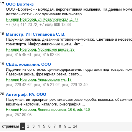
17.
ООО Вортекс
ООО «Вортекс» - молодая, перспективная компания. На данный моме
деятельности: - обслуживание компьютер...
Нижний Новгород, ул. Ковалихинская, д. 77
+7
414-20-72, +7
609-13-38
(831)
(903)
18.
Магистр, ИП Степанова С. В.
Наружная реклама, дизайн-изготовление-монтаж. Световые и несве
транспорта. Информационные щиты. Инт...
Нижний Новгород, Московское шоссе, 29
415-45-61,
415-92-03
(831)
(831)
19.
СЕВа, компания, ООО
Изделия из оргстекла, ценникодержатели, подставки под товары, ном
Лазерная резка, фрезерная резка, свето...
Нижний Новгород, Айвазовского ул., 18
229-42-62,
415-21-92,
229-13-49
(831)
(831)
(831)
20.
Автограф, РА, ООО
Наружная, интерьерная реклама-световые короба, вывески, объемны
визитные карточки, каталоги, ризография....
Нижний Новгород, Ленина проспект, 16 б, оф. 416
257-80-05
(831)
страницы
1
2
3
4
5
6
7
8
9
...
14