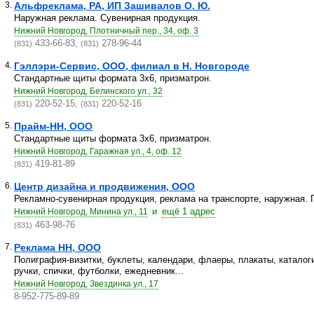
3.
Альфреклама, РА, ИП Зашивалов О. Ю.
Наружная реклама. Сувенирная продукция.
Нижний Новгород, Плотничный пер., 34, оф. 3
433-66-83,
278-96-44
(831)
(831)
4.
Гэллэри-Сервис, ООО, филиал в Н. Новгороде
Стандартные щиты формата 3х6, призматрон.
Нижний Новгород, Белинского ул., 32
220-52-15,
220-52-16
(831)
(831)
5.
Прайм-НН, ООО
Стандартные щиты формата 3х6, призматрон.
Нижний Новгород, Гаражная ул., 4, оф. 12
419-81-89
(831)
6.
Центр дизайна и продвижения, ООО
Рекламно-сувенирная продукция, реклама на транспорте, наружная. 
и
ещё 1 адрес
Нижний Новгород, Минина ул., 11
463-98-76
(831)
7.
Реклама НН, ООО
Полиграфия-визитки, буклеты, календари, флаеры, плакаты, каталог
ручки, спички, футболки, ежедневник...
Нижний Новгород, Звездинка ул., 17
8-952-775-89-89