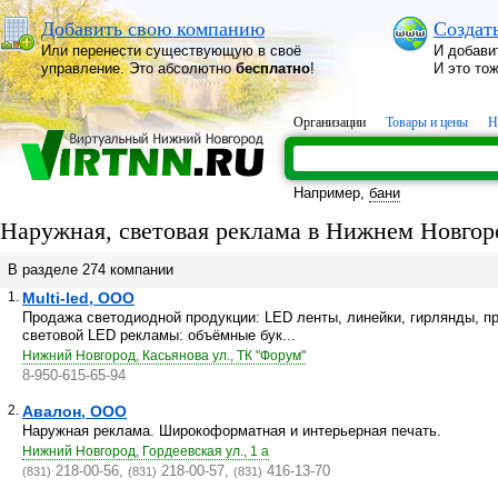
Добавить свою компанию
Создат
Или перенести существующую в своё
И добави
управление. Это абсолютно
бесплатно
!
И это то
Организации
Товары и цены
Н
Например,
бани
Наружная, световая реклама в Нижнем Новгор
В разделе 274 компании
1.
Multi-led, ООО
Продажа светодиодной продукции: LED ленты, линейки, гирлянды, пр
световой LED рекламы: объёмные бук...
Нижний Новгород, Касьянова ул., ТК "Форум"
8-950-615-65-94
2.
Авалон, ООО
Наружная реклама. Широкоформатная и интерьерная печать.
Нижний Новгород, Гордеевская ул., 1 а
218-00-56,
218-00-57,
416-13-70
(831)
(831)
(831)