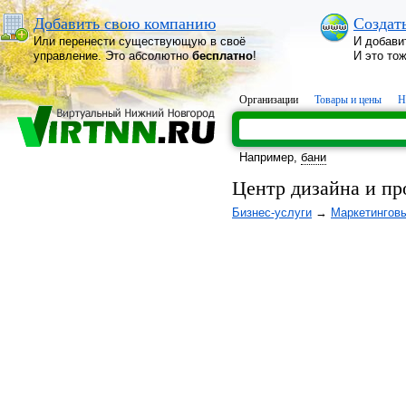
Добавить свою компанию
Создат
Или перенести существующую в своё
И добави
управление. Это абсолютно
бесплатно
!
И это то
Организации
Товары и цены
Н
Например,
бани
Центр дизайна и п
Бизнес-услуги
→
Маркетинговы