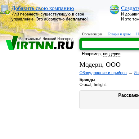
Добавить свою компанию
Создат
Или перенести существующую в своё
И добави
управление. Это абсолютно
бесплатно
!
И это то
Организации
Товары и цены
Н
Например,
пиццерии
Модерн, ООО
Оборудование и приборы
→
Из
Бренды
Oracal, Imlight.
Расскажи