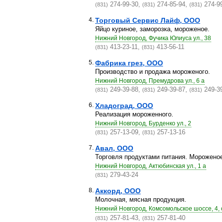
274-99-30,
274-85-94,
274-9
(831)
(831)
(831)
4.
Торговый Сервис Лайф, ООО
Яйцо куриное, заморозка, мороженое.
Нижний Новгород, Фучика Юлиуса ул., 38
413-23-11,
413-56-11
(831)
(831)
5.
Фабрика грез, ООО
Производство и продажа мороженого.
Нижний Новгород, Премудрова ул., 6 а
249-39-88,
249-39-87,
249-3
(831)
(831)
(831)
6.
Хладоград, ООО
Реализация мороженного.
Нижний Новгород, Бурденко ул., 2
257-13-09,
257-13-16
(831)
(831)
7.
Авал, ООО
Торговля продуктами питания. Мороженое,
Нижний Новгород, Актюбинская ул., 1 а
279-43-24
(831)
8.
Аккорд, ООО
Молочная, мясная продукция.
Нижний Новгород, Комсомольское шоссе, 4,
257-81-43,
257-81-40
(831)
(831)