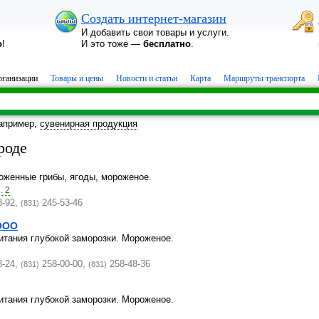
Создать интернет-магазин
И добавить свои товары и услуги.
о
!
И это тоже —
бесплатно
.
ганизации
Товары и цены
Новости и статьи
Карта
Маршруты транспорта
апример,
сувенирная продукция
роде
оженные грибы, ягоды, мороженое.
. 2
8-92,
245-53-46
(831)
ООО
итания глубокой заморозки. Мороженое.
8-24,
258-00-00,
258-48-36
(831)
(831)
итания глубокой заморозки. Мороженое.