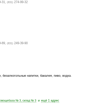
9-31,
274-99-32
(831)
9-89,
249-39-90
(831)
 безалкогольные напитки, бакалея, пиво, водка.
и
ещё 1 адрес
 овощебаза № 3, склад № 3