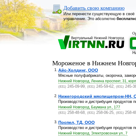
Добавить свою компанию
Или перенести существующую в своё
управление. Это абсолютно
бесплатн
Ор
Н
Мороженое в Нижнем Новго
1.
Айс-Холдинг, ООО
Мясные полуфабрикаты, окорочка, замор
Нижний Новгород, Ленина проспект, 31, корп
245-09-99,
245-59-62,
245-3
(831)
(831)
(831)
2.
Нижегородский мяспищепром-НН, 
Производство и дистрибуция продуктов п
Нижний Новгород, Баумана ул., 177
258-48-68,
258-06-25,
258-4
(831)
(831)
(831)
3.
Поспел, ТД, ООО
Производство и дистрибуция продуктов п
Нижний Новгород, Электровозная ул., 7