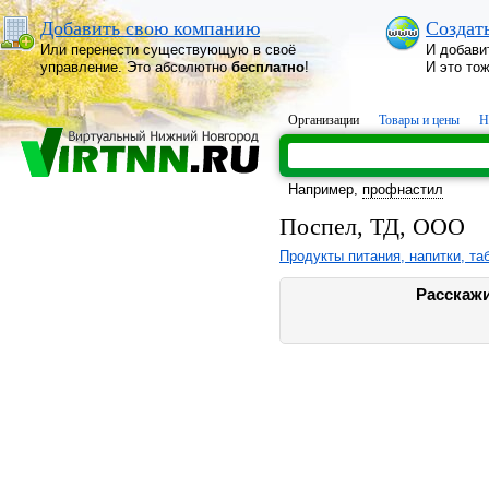
Добавить свою компанию
Создат
Или перенести существующую в своё
И добави
управление. Это абсолютно
бесплатно
!
И это то
Организации
Товары и цены
Н
Например,
профнастил
Поспел, ТД, ООО
Продукты питания, напитки, та
Расскажи