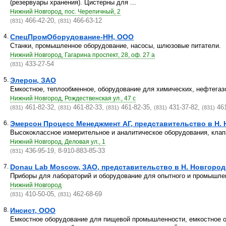
(резервуары хранения). Цистерны для ...
Нижний Новгород, пос. Черепичный, 2
466-42-20,
466-63-12
(831)
(831)
4.
СпецПромОборудование-НН, ООО
Станки, промышленное оборудование, насосы, шлюзовые питатели.
Нижний Новгород, Гагарина проспект, 28, оф. 27 а
433-27-54
(831)
5.
Элерон, ЗАО
Емкостное, теплообменное, оборудование для химических, нефтега
Нижний Новгород, Рождественская ул., 47 с
461-82-32,
461-82-33,
461-82-35,
431-37-82,
461
(831)
(831)
(831)
(831)
(831)
6.
Эмерсон Процесс Менеджмент АГ, представительство в Н.
Высококлассное измерительное и аналитическое оборудования, клап
Нижний Новгород, Деловая ул., 1
436-95-19, 8-910-883-85-33
(831)
7.
Donau Lab Moscow, ЗАО, представительство в Н. Новгород
Приборы для лабораторий и оборудование для опытного и промышлен
Нижний Новгород
410-50-05,
462-68-69
(831)
(831)
8.
Инсист, ООО
Емкостное оборудование для пищевой промышленности, емкостное о