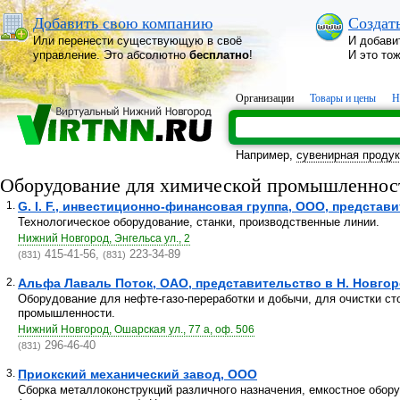
Добавить свою компанию
Создат
Или перенести существующую в своё
И добави
управление. Это абсолютно
бесплатно
!
И это то
Организации
Товары и цены
Н
Например,
сувенирная проду
Оборудование для химической промышленнос
1.
G. I. F., инвестиционно-финансовая группа, ООО, представ
Технологическое оборудование, станки, производственные линии.
Нижний Новгород, Энгельса ул., 2
415-41-56,
223-34-89
(831)
(831)
2.
Альфа Лаваль Поток, ОАО, представительство в Н. Новго
Оборудование для нефте-газо-переработки и добычи, для очистки ст
промышленности.
Нижний Новгород, Ошарская ул., 77 а, оф. 506
296-46-40
(831)
3.
Приокский механический завод, ООО
Сборка металлоконструкций различного назначения, емкостное обор