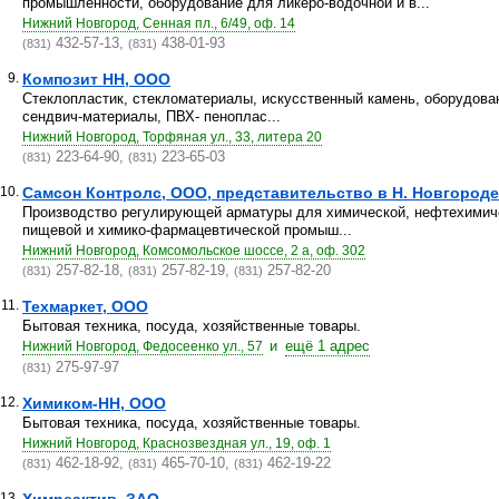
промышленности, оборудование для ликеро-водочной и в...
Нижний Новгород, Сенная пл., 6/49, оф. 14
432-57-13,
438-01-93
(831)
(831)
9.
Композит НН, ООО
Стеклопластик, стекломатериалы, искусственный камень, оборудован
сендвич-материалы, ПВХ- пеноплас...
Нижний Новгород, Торфяная ул., 33, литера 20
223-64-90,
223-65-03
(831)
(831)
10.
Самсон Контролс, ООО, представительство в Н. Новгороде
Производство регулирующей арматуры для химической, нефтехимич
пищевой и химико-фармацевтической промыш...
Нижний Новгород, Комсомольское шоссе, 2 а, оф. 302
257-82-18,
257-82-19,
257-82-20
(831)
(831)
(831)
11.
Техмаркет, ООО
Бытовая техника, посуда, хозяйственные товары.
и
ещё 1 адрес
Нижний Новгород, Федосеенко ул., 57
275-97-97
(831)
12.
Химиком-НН, ООО
Бытовая техника, посуда, хозяйственные товары.
Нижний Новгород, Краснозвездная ул., 19, оф. 1
462-18-92,
465-70-10,
462-19-22
(831)
(831)
(831)
13.