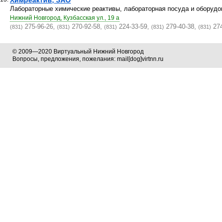
Химреактив, ЗАО
Лабораторные химические реактивы, лабораторная посуда и оборудо
Нижний Новгород, Кузбасская ул., 19 а
275-96-26,
270-92-58,
224-33-59,
279-40-38,
274
(831)
(831)
(831)
(831)
(831)
© 2009—2020 Виртуальный Нижний Новгород
Вопросы, предложения, пожелания: mail[dog]virtnn.ru