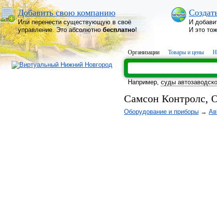
Добавить свою компанию
Создат
Или перенести существующую в своё
И добави
управление. Это абсолютно
бесплатно
!
И это то
Организации
Товары и цены
Н
Например,
суды автозаводско
Самсон Контролс, О
Оборудование и приборы
→
Ав