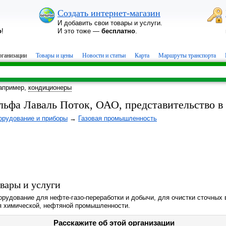
Создать интернет-магазин
И добавить свои товары и услуги.
о
!
И это тоже —
бесплатно
.
ганизации
Товары и цены
Новости и статьи
Карта
Маршруты транспорта
апример,
кондиционеры
льфа Лаваль Поток, ОАО, представительство в
орудование и приборы
→
Газовая промышленность
вары и услуги
рудование для нефте-газо-переработки и добычи, для очистки сточных 
я химической, нефтяной промышленности.
Расскажите об этой организации