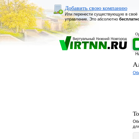
Добавить свою компанию
Или перенести существующую в своё
управление. Это абсолютно
бесплатн
Ор
Н
А
Об
То
Обо
дл