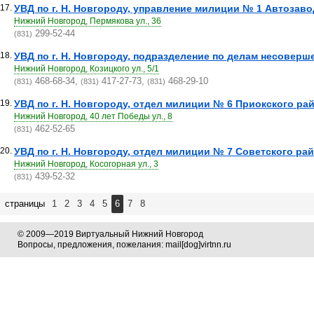
17.
УВД по г. Н. Новгороду, управление милиции № 1 Автозавод
Нижний Новгород, Пермякова ул., 36
299-52-44
(831)
18.
УВД по г. Н. Новгороду, подразделение по делам несоверш
Нижний Новгород, Козицкого ул., 5/1
468-68-34,
417-27-73,
468-29-10
(831)
(831)
(831)
19.
УВД по г. Н. Новгороду, отдел милиции № 6 Приокского рай
Нижний Новгород, 40 лет Победы ул., 8
462-52-65
(831)
20.
УВД по г. Н. Новгороду, отдел милиции № 7 Советского райо
Нижний Новгород, Косогорная ул., 3
439-52-32
(831)
страницы
1
2
3
4
5
6
7
8
© 2009—2019 Виртуальный Нижний Новгород
Вопросы, предложения, пожелания: mail[dog]virtnn.ru