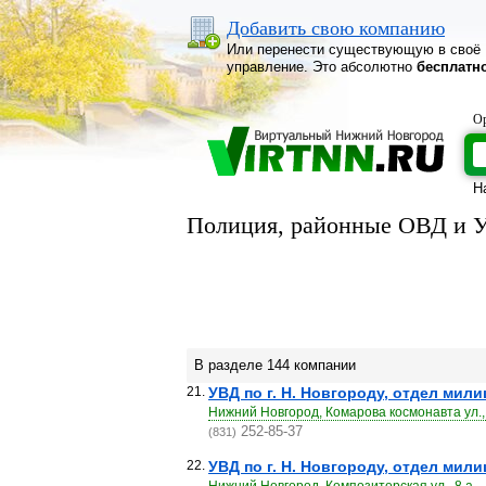
Добавить свою компанию
Или перенести существующую в своё
управление. Это абсолютно
бесплатн
Ор
Н
Полиция, районные ОВД и 
В разделе 144 компании
21.
УВД по г. Н. Новгороду, отдел мили
Нижний Новгород, Комарова космонавта ул.,
252-85-37
(831)
22.
УВД по г. Н. Новгороду, отдел мили