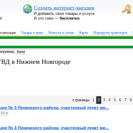
Создать интернет-магазин
И добавить свои товары и услуги.
о
!
И это тоже —
бесплатно
.
ганизации
Товары и цены
Новости и статьи
Карта
Маршруты транспорта
апример,
бани
УВД в Нижнем Новгороде
страницы
1
2
3
4
5
6
7
8
ции № 3 Ленинского района, участковый пункт ми...
 14 а
ции № 3 Ленинского района, участковый пункт ми...