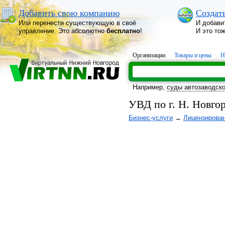
Добавить свою компанию
Создат
Или перенести существующую в своё
И добави
управление. Это абсолютно
бесплатно
!
И это то
Организации
Товары и цены
Н
Например,
суды автозаводско
УВД по г. Н. Новго
Бизнес-услуги
→
Лицензирова