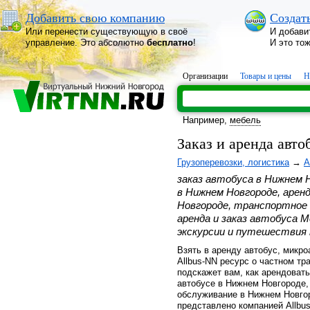
Добавить свою компанию
Создат
Или перенести существующую в своё
И добави
управление. Это абсолютно
бесплатно
!
И это то
Организации
Товары и цены
Н
Например,
мебель
Заказ и аренда авт
Грузоперевозки, логистика
→
А
заказ автобуса в Нижнем 
в Нижнем Новгороде, арен
Новгороде, транспортное 
аренда и заказ автобуса 
экскурсии и путешествия 
Взять в аренду автобус, микр
Allbus-NN ресурс о частном тр
подскажет вам, как арендовать
автобусе в Нижнем Новгороде,
обслуживание в Нижнем Новгор
представлено компанией Allbu