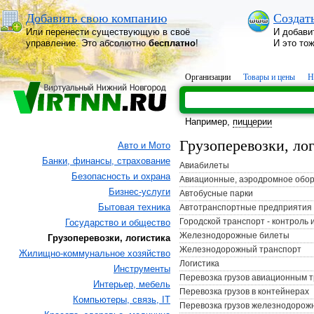
Добавить свою компанию
Создат
Или перенести существующую в своё
И добави
управление. Это абсолютно
бесплатно
!
И это то
Организации
Товары и цены
Н
Например,
пиццерии
Грузоперевозки, ло
Авто и Мото
Банки, финансы, страхование
Авиабилеты
Безопасность и охрана
Авиационные, аэродромное обо
Бизнес-услуги
Автобусные парки
Бытовая техника
Автотранспортные предприятия
Городской транспорт - контроль 
Государство и общество
Железнодорожные билеты
Грузоперевозки, логистика
Железнодорожный транспорт
Жилищно-коммунальное хозяйство
Логистика
Инструменты
Перевозка грузов авиационным 
Интерьер, мебель
Перевозка грузов в контейнерах
Компьютеры, связь, IT
Перевозка грузов железнодорож