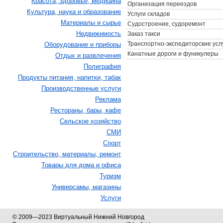
Красота, здоровье, медицина
Организация переездов
Культура, наука и образование
Услуги складов
Материалы и сырье
Судостроение, судоремонт
Недвижимость
Заказ такси
Транспортно-экспедиторские усл
Оборудование и приборы
Канатные дороги и фуникулеры
Отдых и развлечения
Полиграфия
Продукты питания, напитки, табак
Производственные услуги
Реклама
Рестораны, бары, кафе
Сельское хозяйство
СМИ
Спорт
Строительство, материалы, ремонт
Товары для дома и офиса
Туризм
Универсамы, магазины
Услуги
© 2009—2023 Виртуальный Нижний Новгород