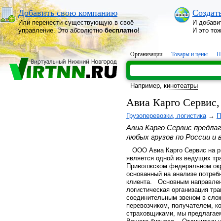
Добавить свою компанию
Создат
Или перенести существующую в своё
И добави
управление. Это абсолютно
бесплатно
!
И это то
Организации
Товары и цены
Н
Например,
кинотеатры
Авиа Карго Сервис
Грузоперевозки, логистика
→
П
Авиа Карго Сервис предлаг
любых грузов по России и
ООО Авиа Карго Сервис на ры
является одной из ведущих тр
Приволжском федеральном окр
основанный на анализе потре
клиента. Основным направлен
логистическая организация тр
соединительным звеном в сло
перевозчиком, получателем, к
страховщиками, мы предлагае