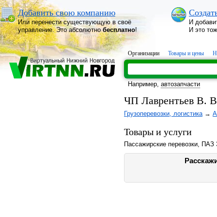
Добавить свою компанию
Создат
Или перенести существующую в своё
И добави
управление. Это абсолютно
бесплатно
!
И это то
Организации
Товары и цены
Н
Например,
автозапчасти
ЧП Лаврентьев В. В
Грузоперевозки, логистика
→
А
Товары и услуги
Пассажирские перевозки, ПАЗ 
Расскажи