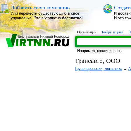
Добавить свою компанию
Создат
Или перенести существующую в своё
И добави
управление. Это абсолютно
бесплатно
!
И это то
Организации
Товары и цены
Н
Например,
кондиционеры
Трансавто, ООО
Грузоперевозки, логистика
→
А