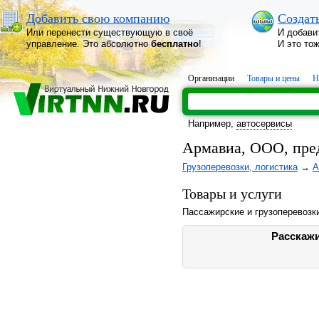
Добавить свою компанию
Создат
Или перенести существующую в своё
И добави
управление. Это абсолютно
бесплатно
!
И это то
Организации
Товары и цены
Н
Например,
автосервисы
Армавиа, ООО, пред
Грузоперевозки, логистика
→
А
Товары и услуги
Пассажирские и грузоперевозк
Расскажи