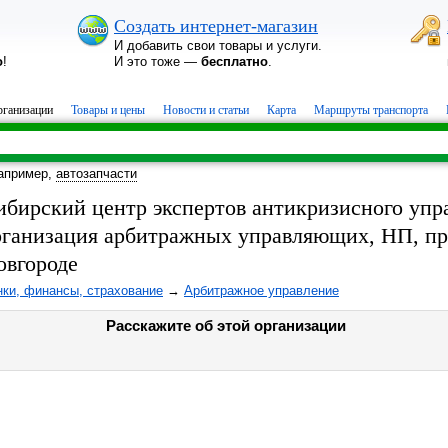
Создать интернет-магазин
И добавить свои товары и услуги.
о
!
И это тоже —
бесплатно
.
ганизации
Товары и цены
Новости и статьи
Карта
Маршруты транспорта
апример,
автозапчасти
ибирский центр экспертов антикризисного упр
рганизация арбитражных управляющих, НП, пре
овгороде
нки, финансы, страхование
→
Арбитражное управление
Расскажите об этой организации