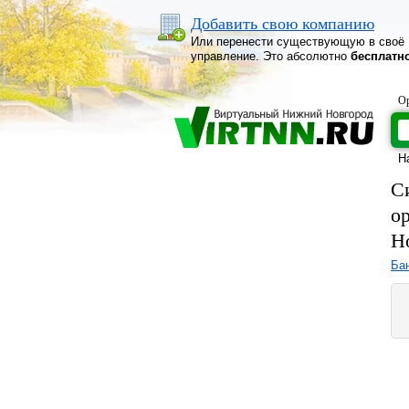
Добавить свою компанию
Или перенести существующую в своё
управление. Это абсолютно
бесплатн
Ор
Н
С
о
Н
Ба