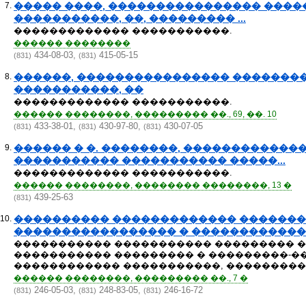
7.
����� ����, ���������������� ���
�����������, ��, ��������� ...
������������� �����������.
������ ��������
434-08-03,
415-05-15
(831)
(831)
8.
������, ���������������� �������
�����������, ��
������������� �����������.
������ ��������, ��������� ��., 69, ��. 10
433-38-01,
430-97-80,
430-07-05
(831)
(831)
(831)
9.
������ � �. ��������, �����������
����������� ����������� �����...
������������� �����������.
������ ��������, �������� ��������, 13 �
439-25-63
(831)
10.
���������� ������������� ��������
����������������� � ������������� 
����������� ����������� ��������� �
����������� ��������� � ���������-
������������ �����������, �����������
������ ��������, ��������� ��., 7 �
246-05-03,
248-83-05,
246-16-72
(831)
(831)
(831)