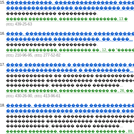
15.
�����������, ��������������� ���
���������������� ����������� ����
������������� ����������.
������ ��������, �������� ��������, 13 �
439-25-63
(831)
16.
����, ���������������� ���������
����������� �����������, ��, ����...
������������� ����������.
������ ��������, ��������� ��., 12, �� "������
210-96-95,
277-52-82
(831)
(831)
17.
���� ���������� � ������������� ��
����������������� � �����������...
������������ �� �������� ����������
���������� ������������ �����������
�����������; ������ ���� �������...
������ ��������, �������������� ��., 26, ��. 
430-26-90,
413-96-61
(831)
(831)
18.
������, ������������� ����������
���������������� ����������� ����
������������ �� �������� ����������
���������� ������������ �����������
�����������; ������ ���� �������...
������ ��������, ���������� ������ ��., 89, �