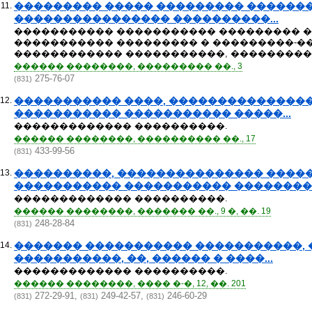
11.
��������� ����� ��������� ������
���������������� ����������...
����������� ����������� ��������� �
����������� ��������� � ���������-
������������ �����������, �����������
������ ��������, ��������� ��., 3
275-76-07
(831)
12.
����������� ����, ��������������
����������� ����������� �����...
������������� ����������.
������ ��������, ���������� ��., 17
433-99-56
(831)
13.
����������, ��������������� ����
����������� ����������� ���������
������������� ����������.
������ ��������, ������� ��., 9 �, ��. 19
248-28-84
(831)
14.
������� ����������� �����������,
�����������, ��, ������ � ����...
������������� ����������.
������ ��������, ���� �-�, 12, ��. 201
272-29-91,
249-42-57,
246-60-29
(831)
(831)
(831)