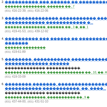
2.
���������� ��� ������ �� ��������
������ ��������, ������ ��., 7
416-22-39,
416-22-06
(831)
(831)
3.
���������������� ����������� ��
������������ ������������ �...
������ ��������, ������ ��., 3 �, ��. 1
419-41-53,
439-12-92
(831)
(831)
4.
���������� ��� ������ �� ��������
�������
������ ��������
419-61-89
(831)
5.
��������, ����������� �����������
������������� ������
������������� �����������.
������ ��������, ������������� ��., 10, ��. 4
419-33-09
(831)
6.
�������� �������, ��������������
����������� �����������, ��, ����...
������������� �����������.
������ ��������, ���������� ��., 9 �
437-44-00,
431-51-10
(831)
(831)