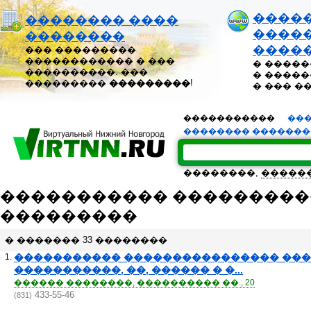
����
�������� ����
�����
��������
����
��� ���������
������������ � ���
� �����
����������. ���
� �����
���������
���������
!
� ��� �
�����������
���
�������� ������
��������,
�����
����������� ���������
���������
� ������� 33 ��������
1.
����������� ���������������� ��
�����������, ��, ������ � �...
������ ��������, ���������� ��., 20
433-55-46
(831)