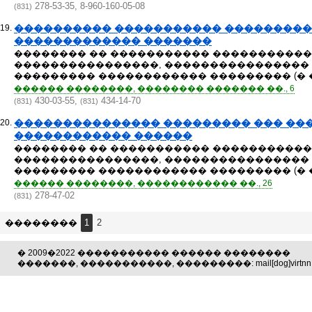
278-53-35, 8-960-160-05-08
(831)
19.
���������� ����������� ���������
������������� �������
�������� �� ����������� ����������
����������������, ���������������� 
��������� ������������ ��������� (� �
������ ��������, �������� ������� ��., 6
430-03-55,
434-14-70
(831)
(831)
20.
��������������� ��������� ��� ��
������������ ������
�������� �� ����������� ����������
����������������, ���������������� 
��������� ������������ ��������� (� �
������ ��������, ������������ ��., 26
278-47-02
(831)
��������
1
2
� 2009�2022 ����������� ������ ��������
�������, �����������, ���������: mail[dog]virtnn.