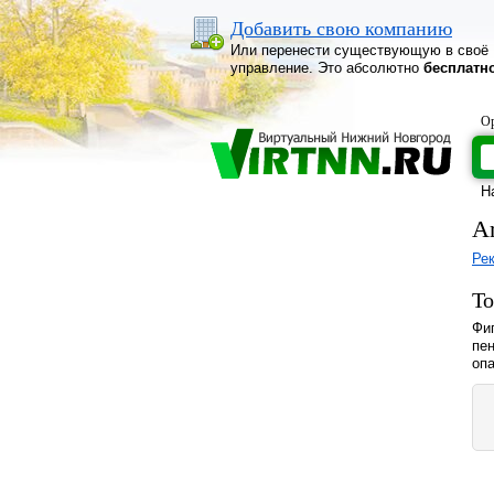
Добавить свою компанию
Или перенести существующую в своё
управление. Это абсолютно
бесплатн
Ор
Н
A
Ре
То
Фиг
пен
оп