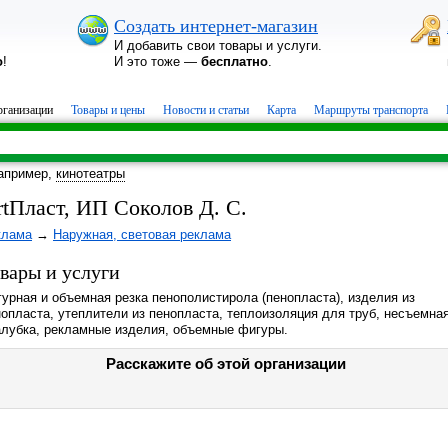
Создать интернет-магазин
И добавить свои товары и услуги.
о
!
И это тоже —
бесплатно
.
ганизации
Товары и цены
Новости и статьи
Карта
Маршруты транспорта
апример,
кинотеатры
rtПласт, ИП Соколов Д. С.
клама
→
Наружная, световая реклама
вары и услуги
урная и объемная резка пенополистирола (пенопласта), изделия из
опласта, утеплители из пенопласта, теплоизоляция для труб, несъемна
алубка, рекламные изделия, объемные фигуры.
Расскажите об этой организации